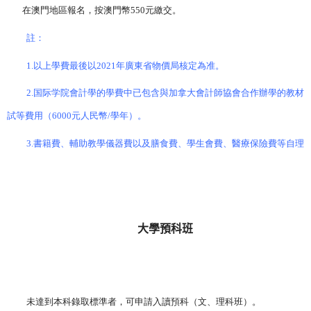
在澳門地區報名，按澳門幣
550
元繳交。
註：
1.
以上學費最後以
2021
年廣東省物價局核定為准。
2.
国际学院會計學的學費中已包含與加拿大會計師協會合作辦學的教材
試等費用（
6000
元人民幣
/
學年）。
3.
書籍費、輔助教學儀器費以及膳食費、學生會費、醫療保險費等自理
大學預科班
未達到本科錄取標準者，可申請入讀預科（文、理科班）。