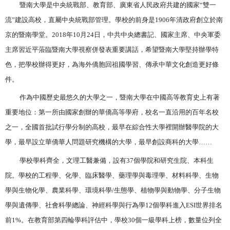
暨南大學是中央統戰部、教育部、廣東省人民政府共建的國家“雙一
流”建設高校，直屬中央統戰部管理。學校的前身是
1906
年清政府創立於南
京的暨南學堂。
2018
年
10
月
24
日，中共中央總書記、國家主席、中央軍委
主席習近平蒞臨暨南大學視察併發表重要講話，希望暨南大學堅持辦學特
色，把學校辦得更好，為海外僑胞回祖國學習、傳承中華文化創造更好條
件。
作為中國歷史最悠久的大學之一，暨南大學在中國高等教育史上有著
重要地位：第一所由國家創辦的華僑高等學府，校名一直沿用的百年名校
之一，全國首批試行學分制的高校，最早在綜合性大學裡開辦醫學院的大
學，最早設立華僑華人問題研究機構的大學，最早創設商科的大學……
學校學科齊全，文理工醫兼備，設有
37
個學院和研究生院、本科生
院。學校的工程學、化學、臨床醫學、藥理學與毒理學、材料科學、生物
學與生物化學、農業科學、環境科學
/
生態學、植物學與動物學、分子生物
學與遺傳學、社會科學總論、神經科學與行為學
12
個學科進入
ESI
世界排名
前
1%
。在教育部第四輪學科評估中，學校
30
個一級學科上榜，數量位列全