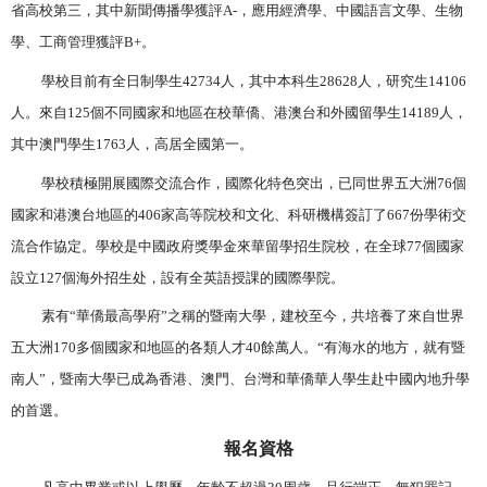
省高校第三，其中新聞傳播學獲評
A-
，應用經濟學、中國語言文學、生物
學、工商管理獲評
B+
。
學校目前有全日制學生
42734
人，其中本科生
28628
人，研究生
14106
人。來自
125
個不同國家和地區在校華僑、港澳台和外國留學生
14189
人，
其中澳門學生
1763
人，高居全國第一。
學校積極開展國際交流合作，國際化特色突出，已同世界五大洲
76
個
國家和港澳台地區的
406
家高等院校和文化、科研機構簽訂了
667
份學術交
流合作協定。學校是中國政府獎學金來華留學招生院校，在全球
77
個國家
設立
127
個海外招生处，設有全英語授課的國際學院。
素有“華僑最高學府”之稱的暨南大學，建校至今，共培養了來自世界
五大洲
170
多個國家和地區的各類人才
40
餘萬人。“有海水的地方，就有暨
南人”，暨南大學已成為香港、澳門、台灣和華僑華人學生赴中國內地升學
的首選。
報名資格