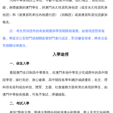
凡高中畢業或以上學歷、年齡不超過
30
周歲、品行端正，無犯罪記
錄，身體健康的澳門學生，持澳門永久性居民身份證（或非永久性居民身
份證）和《港澳居民來往內地通行證》（回鄉證）或港澳居民居住證參加
報名。
註：考生所持證件的有效期應與學習期限相適應。如發現證照有疑
義，將提交公安部門或相關簽發部門進行認定，對涉嫌造假者，將依法追
究相關法律責任。
入學途徑
一、保送入學
應屆澳門全日制高中畢業生，在澳門本地中學至少完成两年的高中階
段學習，操行良好、身心健康、高中階段各學年總評成績優良，在文、理
科排名前列或在科技、體育、文藝、社會服務方面有突出表現的學生，由
澳門中學校長推薦，可免予筆試，擇優錄取。
二、考試入學
參加“暨南大學、華僑大學聯合招收港澳台和華僑、華人及其它外籍學