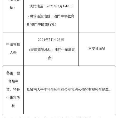
澳門地區：
2021
年
3
月
1-10
日
招）
（現場確認地點：澳門中華教育
會
/
澳門中國旅行社）
2021
年
5
月
4-28
日
申請審核
不安排面試
（現場確認地點：澳門中華教育
入學
會）
藝術、體
育類專
業、特長
見暨南大學
本科生招生辦公室官網
公佈的有關招生簡章。
生術科考
核