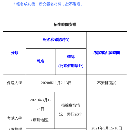
5.
報名成功後，所交報名材料，恕不退還。
招生時間安排
報名和確認時間
分類
考試或面試時間
確認
報名
(
公眾假期除外
)
保送入學
2020
年
11
月
2-13
日
不安排面試
2021
年
3
月
1-
根據疫情情
25
日
況，另行安排
考試入學
（廣州地區）
2021
年
5
月
15-16
日
（兩校聯