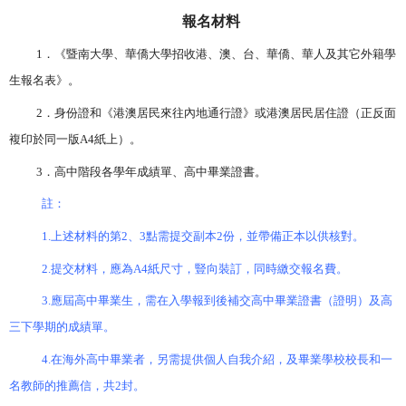
報名材料
1
．《暨南大學、華僑大學招收港、澳、台、華僑、華人及其它外籍學
生報名表》。
2
．身份證和《港澳居民來往內地通行證》或港澳居民居住證（正反面
複印於同一版
A4
紙上）。
3
．高中階段各學年成績單、高中畢業證書。
註：
1.
上述材料的第
2
、
3
點需提交副本
2
份，並帶備正本以供核對。
2.
提交材料，應為
A4
紙尺寸，豎向裝訂，同時繳交報名費。
3.
應屆高中畢業生，需在入學報到後補交高中畢業證書（證明）及高
三下學期的成績單。
4.
在海外高中畢業者，另需提供個人自我介紹，及畢業學校校長和一
名教師的推薦信，共
2
封。