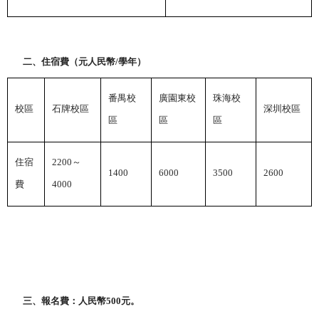
二、住宿費（元人民幣
/
學年）
番禺校
廣園東校
珠海校
校區
石牌校區
深圳校區
區
區
區
住宿
2200
～
1400
6000
3500
2600
費
4000
三、報名費：人民幣
500
元。