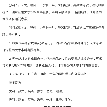
預科
A
班（文、理科）：學制一年。學習期滿，經結業考試，達到結業
標準，頒發暨南大學預科結業證書。各科成績合格，品德良好，直升暨南
大學本科相關專業。
預科
B
班（文、理科）：學制一年。學習期滿，可經過以下三種途徑升
讀大學本科：
1.
根據學年總評成績及操行評定，約
20%
品學兼優者可免予入學考試
保送暨南大學本科有關專業。
2.
學年總評各科成績合格，但未能保送，且未受過紀律處分者，可參
加預科
A
班的直升考試，各科成績合格，可直升暨南大學本科有關專業。
3.
未能保送、直升者，可參加當年的兩校聯招和全國聯招。
主要課程：
文科：語文、英語、數學、歷史、地理。
理科：語文、英語、數學、物理、化學、生物。