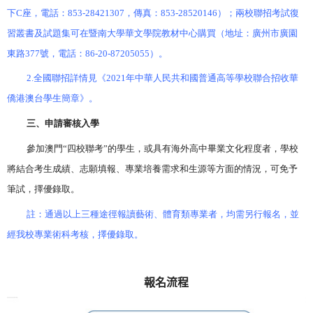
下
C
座，電話：
853-28421307
，傳真：
853-28520146
）；兩校聯招考試復
習叢書及試題集可在暨南大學華文學院教材中心購買（地址：廣州市廣園
東路
377
號，電話：
86-20-87205055
）。
2.
全國聯招詳情見《
2021
年中華人民共和國普通高等學校聯合招收華
僑港澳台學生簡章》。
三、申請審核入學
參加澳門“四校聯考”的學生，或具有海外高中畢業文化程度者，學校
將結合考生成績、志願填報、專業培養需求和生源等方面的情況，可免予
筆試，擇優錄取。
註：通過以上三種途徑報讀藝術、體育類專業者，均需另行報名，並
經我校專業術科考核，擇優錄取。
報名流程