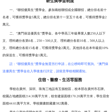
新生獎學金制度
一、“聯招優異生”獎學金。參加兩校聯招或全國聯招，總分排名前十
名者，可獲得獎學金
5
萬元，總分排名第十一至五十名者，可獲得獎學金
2
萬元。
二、“澳門保送優異生”獎學金。各中學高三年級畢業人數
250
人以下
文、理科總分各第
6
名，
250
～
500
人文、理科總分各前
10
名，
500
人以上
文、理科總分各前
15
名者，可獲得獎學金
2
萬元。其他排名在本年級前
10%
的保送生，可獲得獎學金
1
萬元。
註：“聯招優異生”獎學金無需另行申請，在公榜時即可查詢。“澳門保
送優異生”獎學金在入學後進行評定，請留意學校相關通知。
住宿、醫療、生活等服務
學校在廣州、深圳、珠海三地設有五個校區，校本部在廣州市石牌。
校園占地總面積
214.30
萬平方米，校舍建築面積
170.20
萬平方米，學生宿舍
面積
44.61
萬平方米。學校圖書館藏書
382
萬冊。