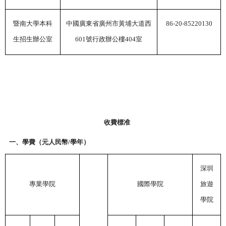
暨南大學本科
中國廣東省廣州市黃埔大道西
86-20-85220130
生招生辦公室
601
號行政辦公樓
404
室
收費標准
一、學費（元人民幣
/
學年）
深圳
專業學院
國際學院
旅遊
學院