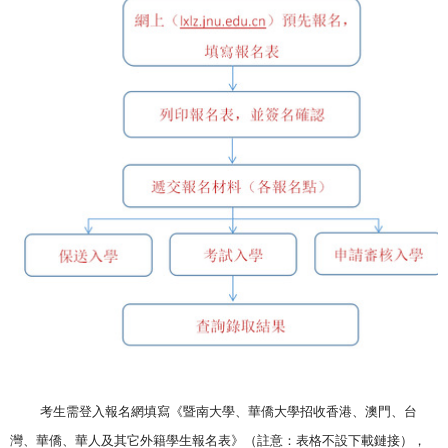
考生需登入報名網填寫《暨南大學、華僑大學招收香港、澳門、台
灣、華僑、華人及其它外籍學生報名表》（註意：表格不設下載鏈接），