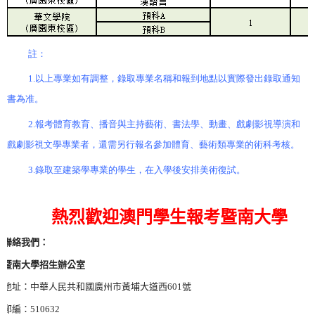
註：
1.
以上專業如有調整，錄取專業名稱和報到地點以實際發出錄取通知
書為准。
2.
報考體育教育、播音與主持藝術、書法學、動畫、戲劇影視導演和
戲劇影視文學專業者，還需另行報名參加體育、藝術類專業的術科考核。
3.
錄取至建築學專業的學生，在入學後安排美術復試。
熱烈歡迎澳門學生報考暨南大學
聯絡我們：
暨南大學招生辦公室
地址：中華人民共和國廣州市黃埔大道西
601
號
郵編：
510632