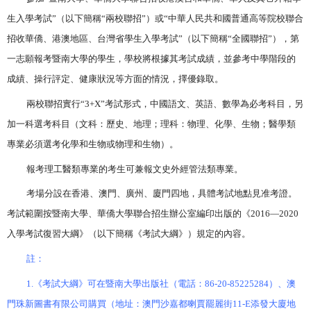
生入學考試”（以下簡稱“兩校聯招”）或“中華人民共和國普通高等院校聯合
招收華僑、港澳地區、台灣省學生入學考試”（以下簡稱“全國聯招”），第
一志願報考暨南大學的學生，學校將根據其考試成績，並參考中學階段的
成績、操行評定、健康狀況等方面的情況，擇優錄取。
兩校聯招實行“
3+X”
考試形式，中國語文、英語、數學為必考科目，另
加一科選考科目（文科：歷史、地理；理科：物理、化學、生物；醫學類
專業必須選考化學和生物或物理和生物）。
報考理工醫類專業的考生可兼報文史外經管法類專業。
考場分設在香港、澳門、廣州、廈門四地，具體考試地點見准考證。
考試範圍按暨南大學、華僑大學聯合招生辦公室編印出版的《
2016—2020
入學考試復習大綱》（以下簡稱《考試大綱》）規定的內容。
註：
1.
《考試大綱》可在暨南大學出版社（電話：
86-20-85225284
）、澳
門珠新圖書有限公司購買（地址：澳門沙嘉都喇賈罷麗街
11-E
添發大廈地