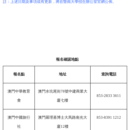
註：上述日期及事項或有更新，將在暨南大學招生辦公室官網公佈。
報名確認地點
報名點
地址
查詢電話
澳門中華教育
澳門水坑尾街
78
號中建商業大
853-2833 3611
會
廈七樓
澳門中國旅行
澳門羅理基博士大馬路南光大
853-8391 1212
社
廈
12
樓