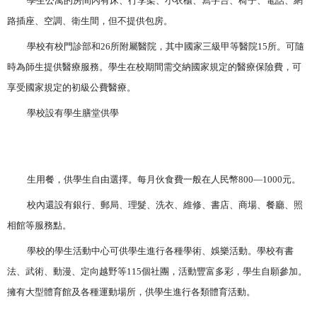
學生公寓的房間內有床、行李架、小衣櫃、寫字台、椅子、電話、網
路插座、空調、衛生間，但不提供包房。
學校有校門診部和
26
所附屬醫院，其中國家三級甲等醫院
15
所。可隨
時為師生提供醫療服務。學生在校期間需交納國家規定的醫療保險費，可
享受國家規定的初級公費醫療。
學校設有學生膳堂供學
生用餐，供學生自由選擇。每月伙食費一般在人民幣
800—1000
元。
校內還設有銀行、郵局、理髮、洗衣、維修、書店、商場、餐廳、照
相館等服務點。
學校的學生活動中心可供學生進行各種學術、娛樂活動。學校有書
法、武術、動漫、定向越野等
115
個社團，活動豐富多彩，學生自願參加。
擁有大型體育館及各種運動場所，供學生進行各類體育活動。